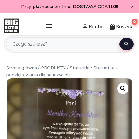
×
Przy płatności on-line, DOSTAWA GRATIS!!!
0
menu
person_outline
shopping_bag
Konto
Koszyk
search
Strona główna
/
PRODUKTY
/
Statuetki
/ Statuetka –
podziękowania dla nauczyciela