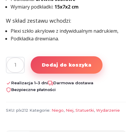
Wymiary podkładki:
15x7x2 cm
W skład zestawu wchodzi:
Plexi szkło akrylowe z indywidualnym nadrukiem,
Podkładka drewniana.
Dodaj do koszyka
ilość
Statuetka
-
Realizacja 1–3 dni
Darmowa dostawa
podziękowania
Bezpieczne płatności
dla
nauczyciela
SKU:
plx212
Kategorie:
Niego
,
Niej
,
Statuetki
,
Wydarzenie