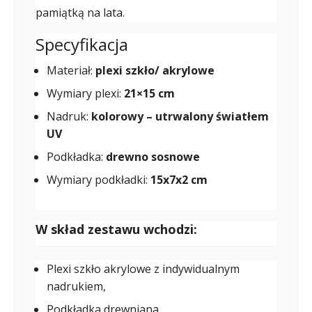
pamiątką na lata.
Specyfikacja
Materiał:
plexi szkło/ akrylowe
Wymiary plexi:
21×15 cm
Nadruk:
kolorowy – utrwalony światłem
UV
Podkładka:
drewno sosnowe
Wymiary podkładki:
15x7x2 cm
W skład zestawu wchodzi:
Plexi szkło akrylowe z indywidualnym
nadrukiem,
Podkładka drewniana.