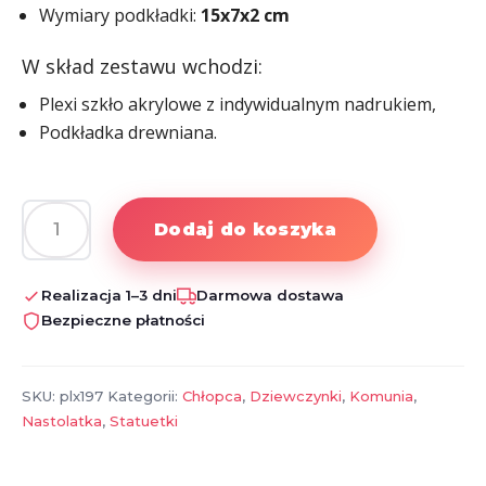
Wymiary podkładki:
15x7x2 cm
W skład zestawu wchodzi:
Plexi szkło akrylowe z indywidualnym nadrukiem,
Podkładka drewniana.
Dodaj do koszyka
ilość
Pamiątka
Pierwszej
Realizacja 1–3 dni
Darmowa dostawa
Komunii
Bezpieczne płatności
Świętej
SKU:
plx197
Kategorii:
Chłopca
,
Dziewczynki
,
Komunia
,
Nastolatka
,
Statuetki