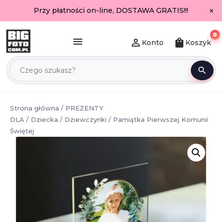
×
Przy płatności on-line, DOSTAWA GRATIS!!!
0
menu
person_outline
shopping_bag
Konto
Koszyk
search
Strona główna
/
PREZENTY
DLA
/
Dziecka
/
Dziewczynki
/ Pamiątka Pierwszej Komunii
Świętej