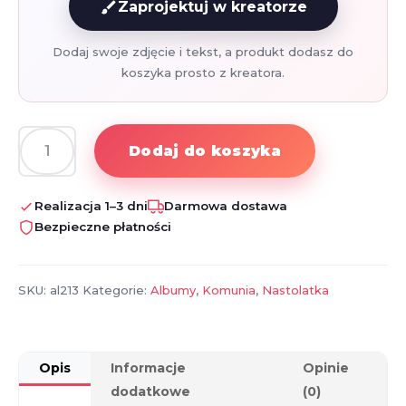
brush
Zaprojektuj w kreatorze
Dodaj swoje zdjęcie i tekst, a produkt dodasz do
koszyka prosto z kreatora.
Dodaj do koszyka
ilość
Pamiątka
Pierwszej
Realizacja 1–3 dni
Darmowa dostawa
Komunii
Bezpieczne płatności
Świętej
album
komunijny
SKU:
al213
Kategorie:
Albumy
,
Komunia
,
Nastolatka
Opis
Informacje
Opinie
dodatkowe
(0)