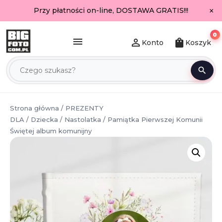
×
Przy płatności on-line, DOSTAWA GRATIS!!!
0
menu
person_outline
shopping_bag
Konto
Koszyk
search
Strona główna
/
PREZENTY
DLA
/
Dziecka
/
Nastolatka
/ Pamiątka Pierwszej Komunii
Świętej album komunijny