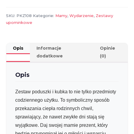
Mamy:
Poduszka
i
SKU:
PKZ108
Kategorie:
Mamy
,
Wydarzenie
,
Zestawy
Kubek
upominkowe
Opis
Informacje
Opinie
dodatkowe
(0)
Opis
Zestaw poduszki i kubka to nie tylko przedmioty
codziennego użytku. To symboliczny sposób
przekazania ciepła rodzinnych chwil,
sprawiający, że nawet zwykłe dni stają się
wyjątkowe. Daj swojej mamie prezent, który
będzie przypominał jej o miłości i wsparciu