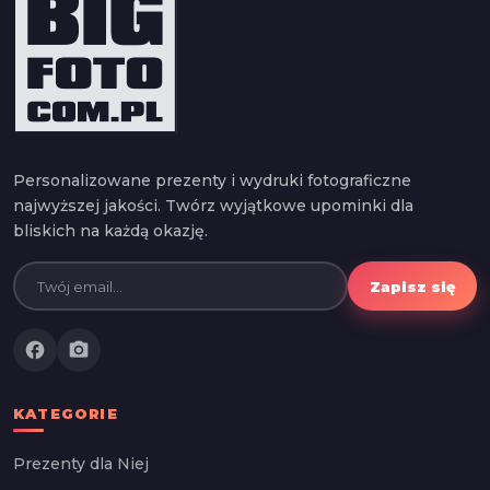
Personalizowane prezenty i wydruki fotograficzne
najwyższej jakości. Twórz wyjątkowe upominki dla
bliskich na każdą okazję.
Zapisz się
facebook
photo_camera
KATEGORIE
Prezenty dla Niej