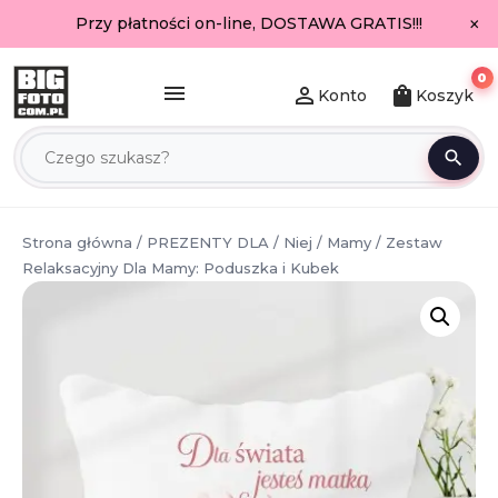
×
Przy płatności on-line, DOSTAWA GRATIS!!!
0
menu
person_outline
shopping_bag
Konto
Koszyk
search
Strona główna
/
PREZENTY DLA
/
Niej
/
Mamy
/ Zestaw
Relaksacyjny Dla Mamy: Poduszka i Kubek