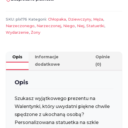
szkle
akrylowym
SKU:
plx176
Kategorii:
Chłopaka
,
Dziewczyny
,
Męża
,
Narzeczonego
,
Narzeczonej
,
Niego
,
Niej
,
Statuetki
,
Wydarzenie
,
Żony
Opis
Informacje
Opinie
dodatkowe
(0)
Opis
Szukasz wyjątkowego prezentu na
Walentynki, który uwydatni piękne chwile
spędzone z ukochaną osobą?
Personalizowana statuetka na szkle