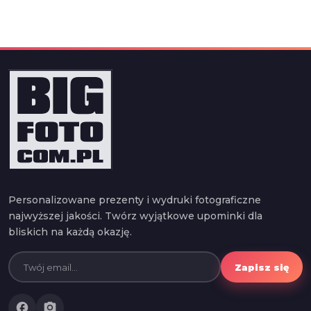
Personalizowane prezenty i wydruki fotograficzne
najwyższej jakości. Twórz wyjątkowe upominki dla
bliskich na każdą okazję.
Zapisz się
facebook
photo_camera