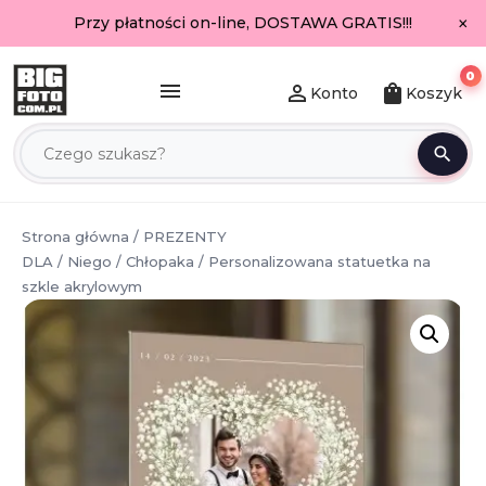
×
Przy płatności on-line, DOSTAWA GRATIS!!!
0
menu
person_outline
shopping_bag
Konto
Koszyk
search
Strona główna
/
PREZENTY
DLA
/
Niego
/
Chłopaka
/ Personalizowana statuetka na
szkle akrylowym