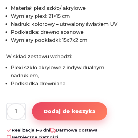
Materiał: plexi szkło/ akrylowe
Wymiary plexi: 21×15 cm
Nadruk: kolorowy – utrwalony światłem UV
Podkładka: drewno sosnowe
Wymiary podkładki: 15x7x2 cm
W skład zestawu wchodzi:
Plexi szkło akrylowe z indywidualnym
nadrukiem,
Podkładka drewniana.
Dodaj do koszyka
ilość
Personalizowana
statuetka
Realizacja 1–3 dni
Darmowa dostawa
na
Bezpieczne płatności