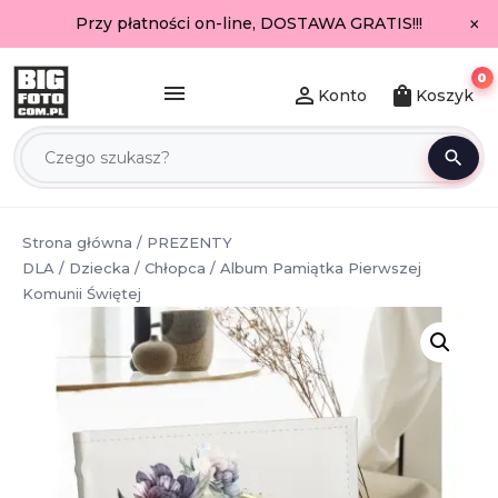
×
Przy płatności on-line, DOSTAWA GRATIS!!!
0
menu
person_outline
shopping_bag
Konto
Koszyk
search
Strona główna
/
PREZENTY
DLA
/
Dziecka
/
Chłopca
/ Album Pamiątka Pierwszej
Komunii Świętej