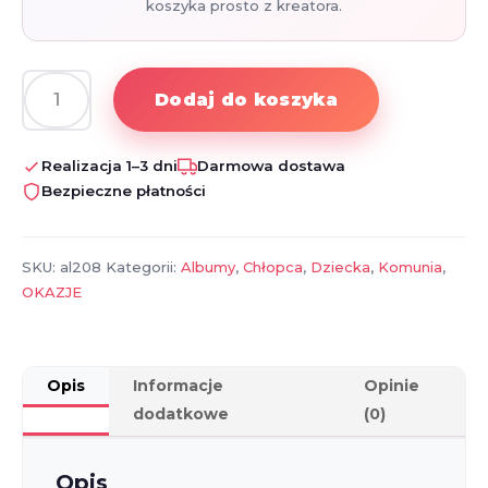
koszyka prosto z kreatora.
Dodaj do koszyka
ilość
Album
Pamiątka
Realizacja 1–3 dni
Darmowa dostawa
Pierwszej
Bezpieczne płatności
Komunii
Świętej
SKU:
al208
Kategorii:
Albumy
,
Chłopca
,
Dziecka
,
Komunia
,
OKAZJE
Opis
Informacje
Opinie
dodatkowe
(0)
Opis