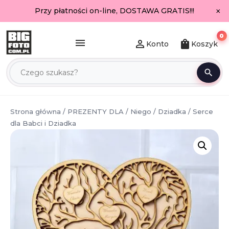
×
Przy płatności on-line, DOSTAWA GRATIS!!!
0
menu
person_outline
shopping_bag
Konto
Koszyk
search
Strona główna
/
PREZENTY DLA
/
Niego
/
Dziadka
/ Serce
dla Babci i Dziadka