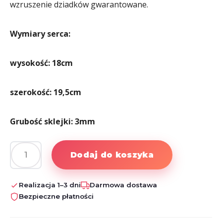
wzruszenie dziadków gwarantowane.
Wymiary serca:
wysokość: 18cm
szerokość: 19,5cm
Grubość sklejki: 3mm
Dodaj do koszyka
ilość
Serce
dla
Realizacja 1–3 dni
Darmowa dostawa
Babci
Bezpieczne płatności
i
Dziadka