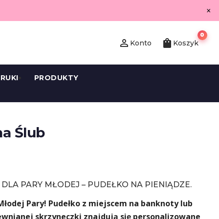
×
0
person_outline
shopping_bag
Konto
Koszyk
RUKI
PRODUKTY
na Ślub
LA PARY MŁODEJ – PUDEŁKO NA PIENIĄDZE.
łodej Pary! Pudełko z miejscem na banknoty lub
wnianej skrzyneczki znajdują się personalizowane