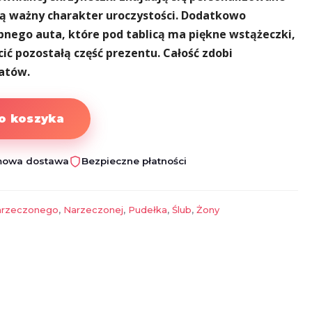
lą ważny charakter uroczystości. Dodatkowo
ubnego auta, które pod tablicą ma piękne wstążeczki,
ić pozostałą część prezentu. Całość zdobi
atów.
o koszyka
owa dostawa
Bezpieczne płatności
rzeczonego
,
Narzeczonej
,
Pudełka
,
Ślub
,
Żony