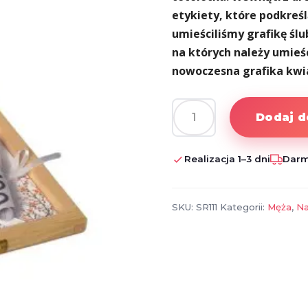
etykiety, które podkreś
umieściliśmy grafikę śl
na których należy umieśc
nowoczesna grafika kwi
Dodaj d
ilość
Skrzyneczka
na
Realizacja 1–3 dni
Darm
Ślub
SKU:
SR111
Kategorii:
Męża
,
Na