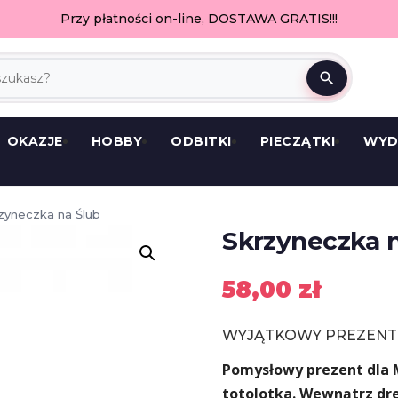
Przy płatności on-line, DOSTAWA GRATIS!!!
search
OKAZJE
HOBBY
ODBITKI
PIECZĄTKI
WYD
zyneczka na Ślub
Skrzyneczka 
58,00
zł
WYJĄTKOWY PREZENT D
Pomysłowy prezent dla M
totolotka. Wewnątrz dre