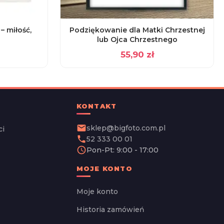
– miłość,
Podziękowanie dla Matki Chrzestnej
lub Ojca Chrzestnego
55,90
zł
KONTAKT
email
sklep@bigfoto.com.pl
ci
phone
52 333 00 01
schedule
Pon-Pt: 9:00 - 17:00
MOJE KONTO
Moje konto
Historia zamówień