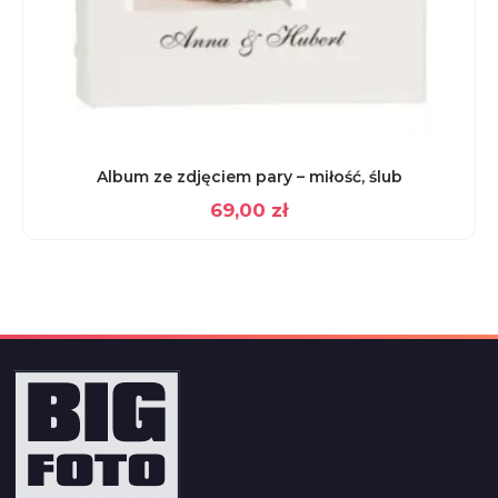
Album ze zdjęciem pary – miłość, ślub
69,00
zł