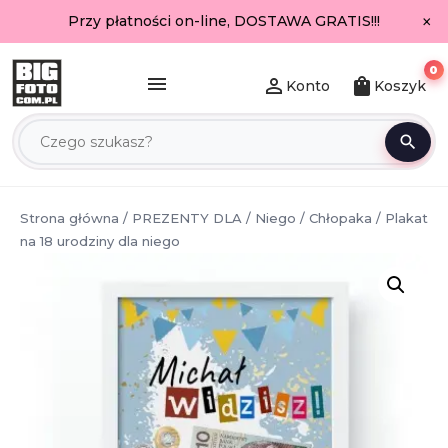
×
Przy płatności on-line, DOSTAWA GRATIS!!!
0
menu
person_outline
shopping_bag
Konto
Koszyk
search
Strona główna
/
PREZENTY DLA
/
Niego
/
Chłopaka
/ Plakat
na 18 urodziny dla niego