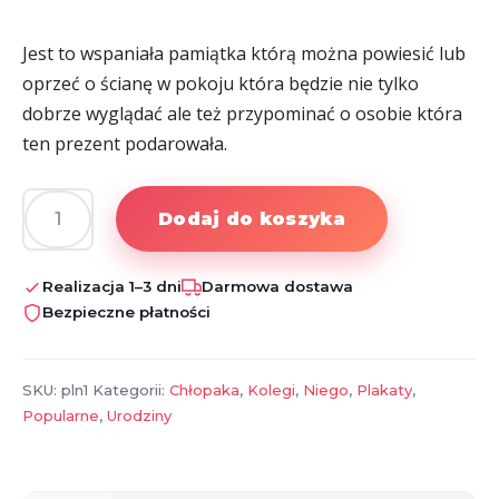
Jest to wspaniała pamiątka którą można powiesić lub
oprzeć o ścianę w pokoju która będzie nie tylko
dobrze wyglądać ale też przypominać o osobie która
ten prezent podarowała.
Dodaj do koszyka
ilość
Plakat
na
Realizacja 1–3 dni
Darmowa dostawa
18
Bezpieczne płatności
urodziny
dla
niego
SKU:
pln1
Kategorii:
Chłopaka
,
Kolegi
,
Niego
,
Plakaty
,
Popularne
,
Urodziny