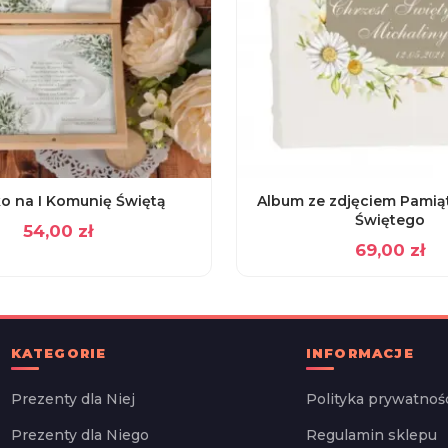
o na I Komunię Świętą
Album ze zdjęciem Pamią
Świętego
54,00
zł
69,00
zł
KATEGORIE
INFORMACJE
Prezenty dla Niej
Polityka prywatnoś
Prezenty dla Niego
Regulamin sklepu