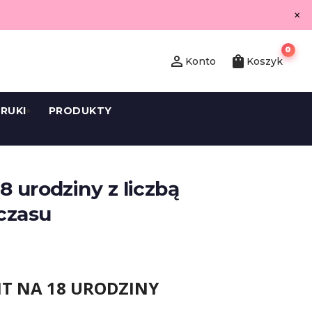
×
0
person_outline
shopping_bag
Konto
Koszyk
RUKI
PRODUKTY
8 urodziny z liczbą
czasu
NT NA 18 URODZINY