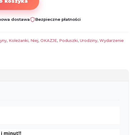
o koszyka
owa dostawa
Bezpieczne płatności
yny
,
Koleżanki
,
Niej
,
OKAZJE
,
Poduszki
,
Urodziny
,
Wydarzenie
i minut!!