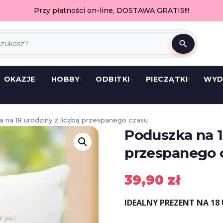
Przy płatności on-line, DOSTAWA GRATIS!!!
search
OKAZJE
HOBBY
ODBITKI
PIECZĄTKI
WYD
 na 18 urodziny z liczbą przespanego czasu
Poduszka na 1
przespanego 
39,90
zł
IDEALNY PREZENT NA 18