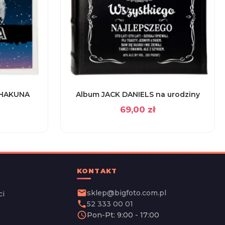
„HAKUNA
Album JACK DANIELS na urodziny
69,00
zł
KONTAKT
email
sklep@bigfoto.com.pl
ci
phone
52 333 00 01
schedule
Pon-Pt: 9:00 - 17:00