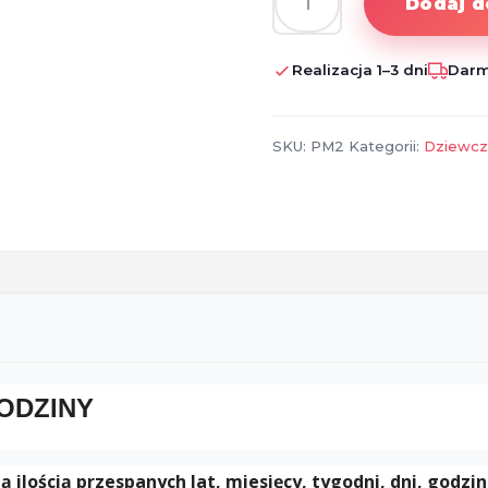
Dodaj d
ilość
Poduszka
na
Realizacja 1–3 dni
Darm
18
urodziny
z
SKU:
PM2
Kategorii:
Dziewcz
liczbą
przespanego
czasu
ODZINY
ością przespanych lat, miesięcy, tygodni, dni, godzin 