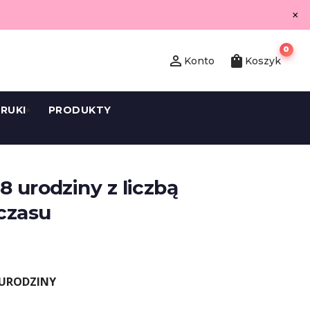
×
0
person_outline
shopping_bag
Konto
Koszyk
RUKI
PRODUKTY
8 urodziny z liczbą
czasu
 URODZINY