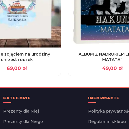
e zdjęciem na urodziny
ALBUM Z NADRUKIEM 
chrzest roczek
MATATA”
69,00
zł
49,00
zł
KATEGORIE
INFORMACJE
Prezenty dla Niej
Polityka prywatnoś
Prezenty dla Niego
Regulamin sklepu