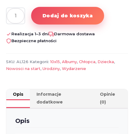
Dodaj do koszyka
ilość
Album
ze
Realizacja 1–3 dni
Darmowa dostawa
zdjęciem
Bezpieczne płatności
na
urodziny
dla
SKU:
AL126
Kategorii:
10x15
,
Albumy
,
Chłopca
,
Dziecka
,
chłopca
Nowosci na start
,
Urodziny
,
Wydarzenie
Opis
Informacje
Opinie
dodatkowe
(0)
Opis