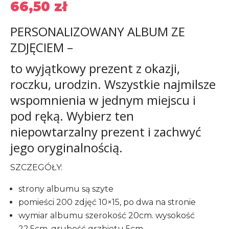
66,50
zł
PERSONALIZOWANY ALBUM ZE
ZDJĘCIEM –
to wyjątkowy prezent z okazji,
roczku, urodzin. Wszystkie najmilsze
wspomnienia w jednym miejscu i
pod ręką. Wybierz ten
niepowtarzalny prezent i zachwyć
jego oryginalnością.
SZCZEGÓŁY:
strony albumu są szyte
pomieści 200 zdjęć 10×15, po dwa na stronie
wymiar albumu szerokość 20cm. wysokość
22,5cm. grubość grzbietu 5cm.