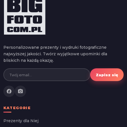
Personalizowane prezenty i wydruki fotograficzne
najwyższej jakości. Twórz wyjątkowe upominki dla
bliskich na każdą okazję.
Zapisz się
facebook
photo_camera
KATEGORIE
Prezenty dla Niej