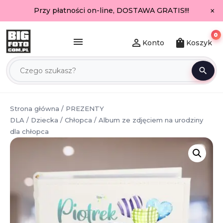
×
Przy płatności on-line, DOSTAWA GRATIS!!!
0
menu
person_outline
shopping_bag
Konto
Koszyk
search
Strona główna
/
PREZENTY
DLA
/
Dziecka
/
Chłopca
/ Album ze zdjęciem na urodziny
dla chłopca